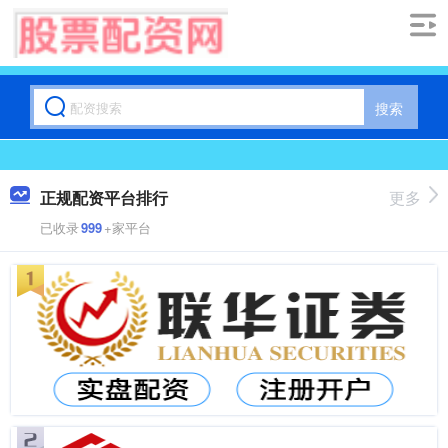
搜索
正规配资平台排行
更多
已收录
999
+家平台