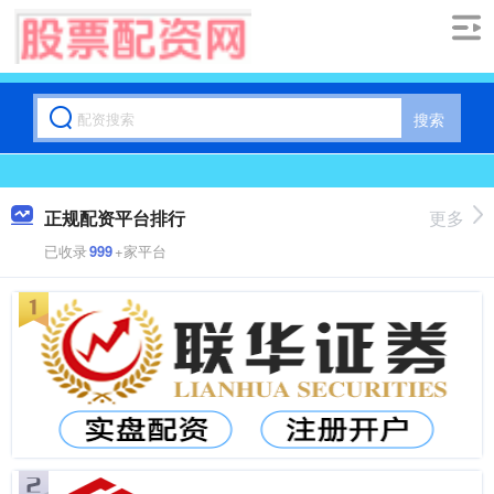
搜索
正规配资平台排行
更多
已收录
999
+家平台