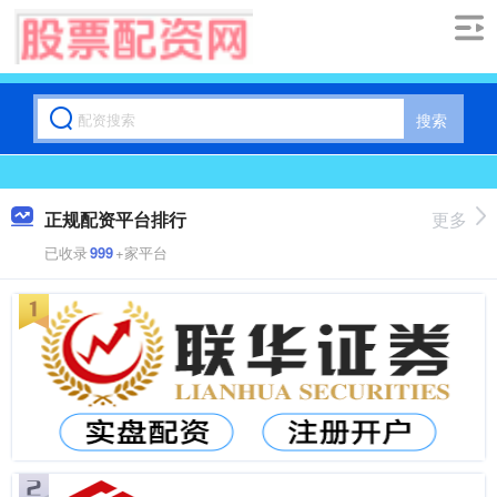
搜索
正规配资平台排行
更多
已收录
999
+家平台