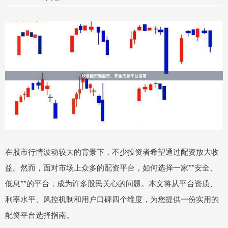
在股市行情波动较大的背景下，不少投资者希望通过配资放大收
益。然而，面对市场上众多的配资平台，如何选择一家**安全、
低息**的平台，成为许多股民关心的问题。本文将从平台资质、
利率水平、风控机制和用户口碑四个维度，为您提供一份实用的
配资平台选择指南。