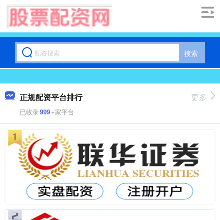
搜索
正规配资平台排行
更多
已收录
999
+家平台