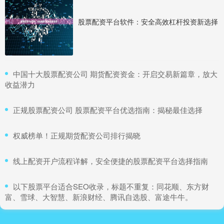
股票配资平台软件：安全高效杠杆投资新选择
​中国十大股票配资公司 期货配资资金：开启交易新篇章，放大
收益潜力
​正规股票配资公司 股票配资平台优选指南：揭秘最佳选择
​权威榜单！正规期货配资公司排行揭晓
​线上配资开户流程详解，安全便捷的股票配资平台选择指南
​以下股票平台适合SEO收录，标题不重复：同花顺、东方财
富、雪球、大智慧、新浪财经、腾讯自选股、富途牛牛。