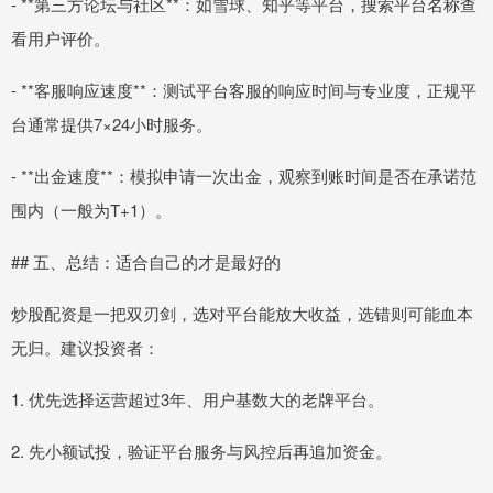
- **第三方论坛与社区**：如雪球、知乎等平台，搜索平台名称查
看用户评价。
- **客服响应速度**：测试平台客服的响应时间与专业度，正规平
台通常提供7×24小时服务。
- **出金速度**：模拟申请一次出金，观察到账时间是否在承诺范
围内（一般为T+1）。
## 五、总结：适合自己的才是最好的
炒股配资是一把双刃剑，选对平台能放大收益，选错则可能血本
无归。建议投资者：
1. 优先选择运营超过3年、用户基数大的老牌平台。
2. 先小额试投，验证平台服务与风控后再追加资金。