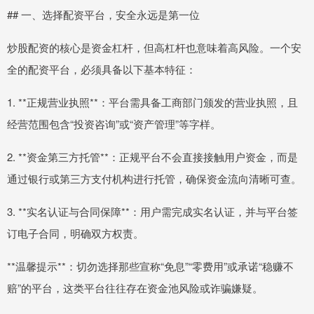
## 一、选择配资平台，安全永远是第一位
炒股配资的核心是资金杠杆，但高杠杆也意味着高风险。一个安
全的配资平台，必须具备以下基本特征：
1. **正规营业执照**：平台需具备工商部门颁发的营业执照，且
经营范围包含“投资咨询”或“资产管理”等字样。
2. **资金第三方托管**：正规平台不会直接接触用户资金，而是
通过银行或第三方支付机构进行托管，确保资金流向清晰可查。
3. **实名认证与合同保障**：用户需完成实名认证，并与平台签
订电子合同，明确双方权责。
**温馨提示**：切勿选择那些宣称“免息”“零费用”或承诺“稳赚不
赔”的平台，这类平台往往存在资金池风险或诈骗嫌疑。