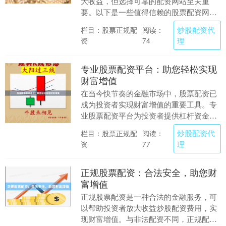
大收益，但选择可靠的配资网站至关重
要。以下是一些值得信赖的股票配资网
站： **1. 恒信证券** 恒信证券是一家老牌
炒股配资代
栏目：股票正规配
阅读：
券商，拥....
资
理
74
专业股票配资平台：助您轻松实现
财富增值
在当今快节奏的金融市场中，股票配资已
成为投资者实现财富增值的重要工具。专
业股票配资平台为投资者提供杠杆资金炒
股配资代理，放大投资收益，同时管理风
炒股配资代
栏目：股票正规配
阅读：
险。 **杠杆优....
资
理
77
正规股票配资：合法安全，助您财
富增值
正规股票配资是一种合法的金融服务，可
以帮助投资者放大收益炒股配资费用，实
现财富增值。与非法配资不同，正规配资