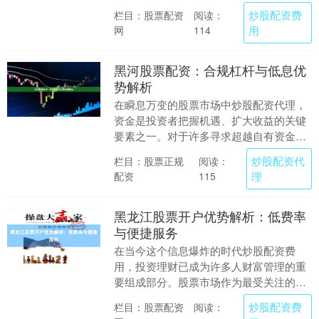
平台受到监管炒股配资费用，资金安全有
炒股配资费
栏目：股票配资
阅读：
保障。 **合法....
网
用
114
黑河股票配资：合规杠杆与低息优
势解析
在瞬息万变的股票市场中炒股配资代理，
资金是投资者把握机遇、扩大收益的关键
要素之一。对于许多寻求超越自有资金限
制、放大潜在回报的投资者而言，股票配
炒股配资代
栏目：股票正规
阅读：
资成为一种备受关....
配资
理
115
黑龙江股票开户优势解析：低费率
与便捷服务
在当今这个信息爆炸的时代炒股配资费
用，投资理财已成为许多人财富管理的重
要组成部分。股票市场作为最受关注的投
资领域之一，吸引着越来越多的投资者参
炒股配资费
栏目：股票配资
阅读：
与其中。对于黑龙江....