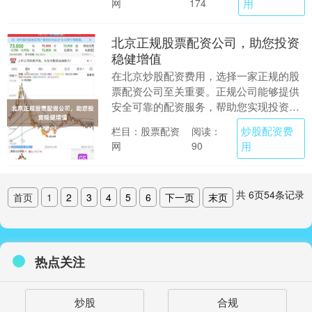
网
用
174
北京正规股票配资公司，助您投资
稳健增值
在北京炒股配资费用，选择一家正规的股
票配资公司至关重要。正规公司能够提供
安全可靠的配资服务，帮助您实现投资稳
健增值。 **正规配资公司的优势** * **安
炒股配资费
栏目：股票配资
阅读：
全保....
网
用
90
共
6
页
54
条记录
首页
1
2
3
4
5
6
下一页
末页
热点关注
炒股
合规