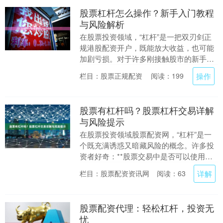
股票杠杆怎么操作？新手入门教程
与风险解析
在股票投资领域，“杠杆”是一把双刃剑正
规港股配资开户，既能放大收益，也可能
加剧亏损。对于许多刚接触股市的新手来
说，杠杆操作既充满诱惑又令人望而生
操作
栏目：股票正规配资
阅读：199
畏。本文将为您详....
股票有杠杆吗？股票杠杆交易详解
与风险提示
在股票投资领域股票配资网，“杠杆”是一
个既充满诱惑又暗藏风险的概念。许多投
资者好奇：**股票交易中是否可以使用杠
杆？** 答案是肯定的。本文将详细解析股
详解
栏目：股票配资资讯网
阅读：63
票杠杆交....
股票配资代理：轻松杠杆，投资无
忧