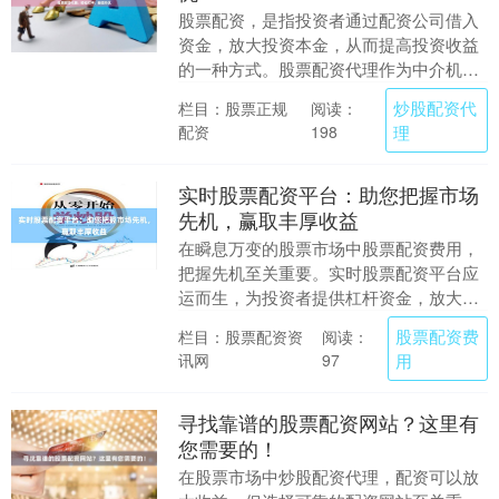
股票配资，是指投资者通过配资公司借入
资金，放大投资本金，从而提高投资收益
的一种方式。股票配资代理作为中介机
构，为投资者提供配资服务，帮助他们轻
炒股配资代
栏目：股票正规
阅读：
松杠杆，无忧投资。....
配资
理
198
实时股票配资平台：助您把握市场
先机，赢取丰厚收益
在瞬息万变的股票市场中股票配资费用，
把握先机至关重要。实时股票配资平台应
运而生，为投资者提供杠杆资金，放大收
益潜力。 **实时数据，把握先机** 实时股
股票配资费
栏目：股票配资资
阅读：
票配资平....
讯网
用
97
寻找靠谱的股票配资网站？这里有
您需要的！
在股票市场中炒股配资代理，配资可以放