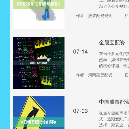
点。随着金融创
渐进入公众视野。
作者：股票配资资金
栏
金股宝配资
07-14
在当今多元化的
然而，如何在合
的核心课题。金股
作者：河南期货配资
栏
中国股票配资
07-03
在当今金融市场
式，逐渐受到广
选择一家安全、合