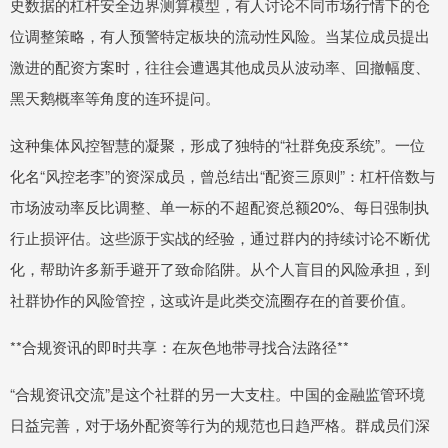
史数据的杠杆安全边界测算模型，有人讨论不同市场行情下的仓
位调整策略，有人预警特定板块的流动性风险。当某位成员提出
激进的配资方案时，往往会遭遇其他成员从波动率、回撤幅度、
黑天鹅概率等角度的连环提问。
这种集体风控智慧的凝聚，形成了独特的“社群免疫系统”。一位
化名“风控老李”的资深成员，曾总结出“配资三原则”：杠杆倍数与
市场波动率反比调整、单一标的不超配资总额20%、每日强制执
行止损评估。这些源于实战的经验，通过群内的持续讨论不断优
化，帮助许多新手避开了致命陷阱。从个人盲目的风险承担，到
社群协作的风险管控，这或许是此类交流圈存在的首要价值。
**合规资讯的即时共享：在灰色地带寻找合法路径**
“合规资讯交流”是这个社群的另一大支柱。中国的金融监管环境
日益完善，对于场外配资等行为的规范也日趋严格。群成员们深