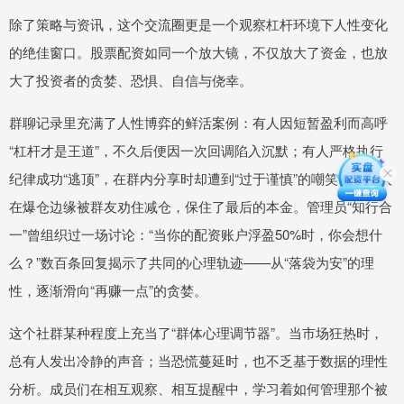
除了策略与资讯，这个交流圈更是一个观察杠杆环境下人性变化
的绝佳窗口。股票配资如同一个放大镜，不仅放大了资金，也放
大了投资者的贪婪、恐惧、自信与侥幸。
群聊记录里充满了人性博弈的鲜活案例：有人因短暂盈利而高呼
“杠杆才是王道”，不久后便因一次回调陷入沉默；有人严格执行
纪律成功“逃顶”，在群内分享时却遭到“过于谨慎”的嘲笑；还有人
在爆仓边缘被群友劝住减仓，保住了最后的本金。管理员“知行合
一”曾组织过一场讨论：“当你的配资账户浮盈50%时，你会想什
么？”数百条回复揭示了共同的心理轨迹——从“落袋为安”的理
性，逐渐滑向“再赚一点”的贪婪。
这个社群某种程度上充当了“群体心理调节器”。当市场狂热时，
总有人发出冷静的声音；当恐慌蔓延时，也不乏基于数据的理性
分析。成员们在相互观察、相互提醒中，学习着如何管理那个被