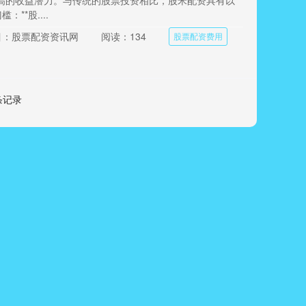
高的收益潜力。与传统的股票投资相比，股米配资具有以
槛：**股....
目：股票配资资讯网
阅读：134
股票配资费用
 条记录